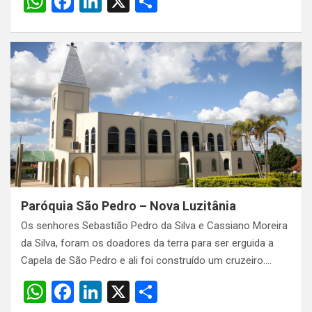
W
F
Li
X
S
h
a
n
h
at
ce
ke
ar
s
b
dI
e
A
o
n
p
o
p
k
Paróquia São Pedro – Nova Luzitânia
Os senhores Sebastião Pedro da Silva e Cassiano Moreira
da Silva, foram os doadores da terra para ser erguida a
Capela de São Pedro e ali foi construído um cruzeiro.…
W
F
Li
X
S