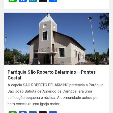
h
a
n
h
at
ce
ke
ar
s
b
dI
e
A
o
n
p
o
p
k
Paróquia São Roberto Belarmino – Pontes
Gestal
A capela SÃO ROBERTO BELARMINO pertencia a Paróquia
São João Batista de Américo de Campos, era uma
edificação pequena e rústica. A comunidade achou por
bem construir uma igreja maior…