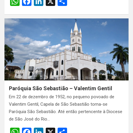
W
F
Li
X
S
h
a
n
h
at
ce
ke
ar
s
b
dI
e
A
o
n
p
o
p
k
Paróquia São Sebastião – Valentim Gentil
Em 22 de dezembro de 1952, no pequeno povoado de
Valentim Gentil, Capela de São Sebastião torna-se
Paróquia São Sebastião. Até então pertencente à Diocese
de São José do Rio…
W
F
Li
X
S