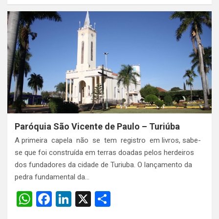
at
ce
ke
ar
s
b
dI
e
A
o
n
p
o
p
k
Paróquia São Vicente de Paulo – Turiúba
A primeira capela não se tem registro em livros, sabe-
se que foi construída em terras doadas pelos herdeiros
dos fundadores da cidade de Turiuba. O lançamento da
pedra fundamental da…
W
F
Li
X
S
h
a
n
h