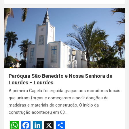
h
a
n
h
at
ce
ke
ar
s
b
dI
e
A
o
n
p
o
p
k
Paróquia São Benedito e Nossa Senhora de
Lourdes – Lourdes
A primeira Capela foi erguida graças aos moradores locais
que uniram forças e começaram a pedir doações de
madeiras e materiais de construção. O início da
construção aconteceu em 03…
W
F
Li
X
S