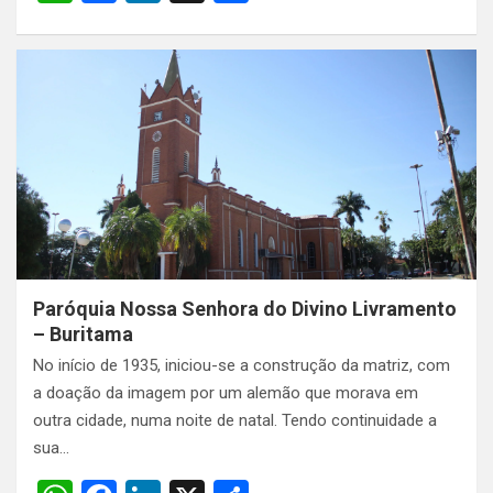
h
a
n
h
at
ce
ke
ar
s
b
dI
e
A
o
n
p
o
p
k
Paróquia Nossa Senhora do Divino Livramento
– Buritama
No início de 1935, iniciou-se a construção da matriz, com
a doação da imagem por um alemão que morava em
outra cidade, numa noite de natal. Tendo continuidade a
sua…