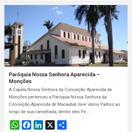
at
ce
ke
ar
s
b
dI
e
A
o
n
p
o
p
k
Paróquia Nossa Senhora Aparecida –
Monções
A Capela Nossa Senhora da Conceição Aparecida de
Monções pertenceu a Paróquia Nossa Senhora da
Conceição Aparecida de Macaubal, teve vários Padres ao
longo de sua caminhada, dentre eles Pe.…
W
F
Li
X
S