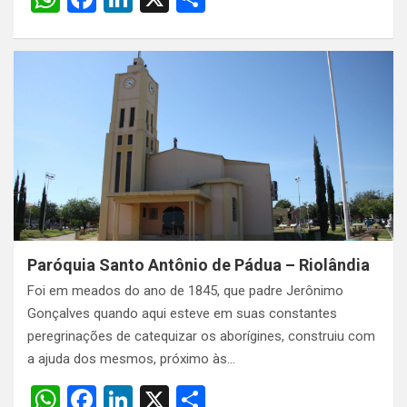
h
a
n
h
at
ce
ke
ar
s
b
dI
e
A
o
n
p
o
p
k
Paróquia Santo Antônio de Pádua – Riolândia
Foi em meados do ano de 1845, que padre Jerônimo
Gonçalves quando aqui esteve em suas constantes
peregrinações de catequizar os aborígines, construiu com
a ajuda dos mesmos, próximo às…
W
F
Li
X
S