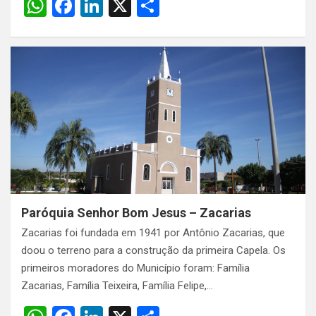
W
F
Li
X
S
h
a
n
h
at
ce
ke
ar
s
b
dI
e
A
o
n
p
o
p
k
Paróquia Senhor Bom Jesus – Zacarias
Zacarias foi fundada em 1941 por Antônio Zacarias, que
doou o terreno para a construção da primeira Capela. Os
primeiros moradores do Município foram: Família
Zacarias, Família Teixeira, Família Felipe,…