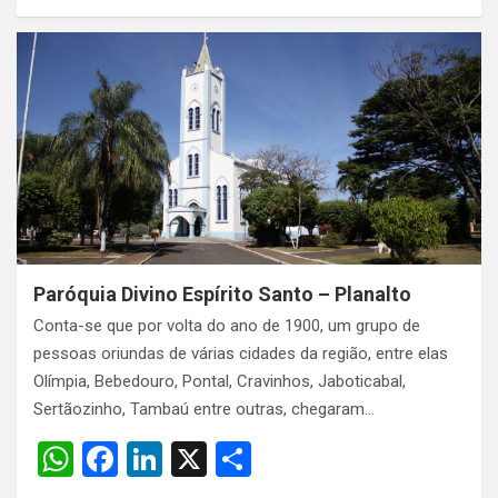
h
a
n
h
at
ce
ke
ar
s
b
dI
e
A
o
n
p
o
p
k
Paróquia Divino Espírito Santo – Planalto
Conta-se que por volta do ano de 1900, um grupo de
pessoas oriundas de várias cidades da região, entre elas
Olímpia, Bebedouro, Pontal, Cravinhos, Jaboticabal,
Sertãozinho, Tambaú entre outras, chegaram…
W
F
Li
X
S
h
a
n
h