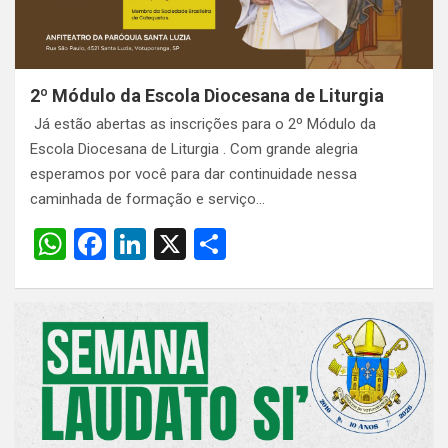
2º Módulo da Escola Diocesana de Liturgia
Já estão abertas as inscrições para o 2º Módulo da
Escola Diocesana de Liturgia . Com grande alegria
esperamos por você para dar continuidade nessa
caminhada de formação e serviço…
W
F
Li
X
S
h
a
n
h
at
ce
ke
ar
s
b
dI
e
A
o
n
p
o
p
k