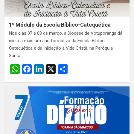
1º Módulo da Escola Bíblico-Catequética
Nos dias 07 e 08 de março, a Diocese de Votuporanga dá
início a mais um ano formativo da Escola Bíblico-
Catequética e de Iniciação à Vida Cristã, na Paróquia
Santa…
W
F
Li
X
S
h
a
n
h
at
ce
ke
ar
s
b
dI
e
A
o
n
p
o
p
k