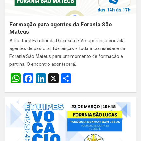
Formação para agentes da Forania São
Mateus
A Pastoral Familiar da Diocese de Votuporanga convida
agentes de pastoral, lideranças e toda a comunidade da
Forania São Mateus para um momento de formação e
partilha. O encontro acontecerá…
W
F
Li
X
S
h
a
n
h
at
ce
ke
ar
s
b
dI
e
A
o
n
p
o
p
k