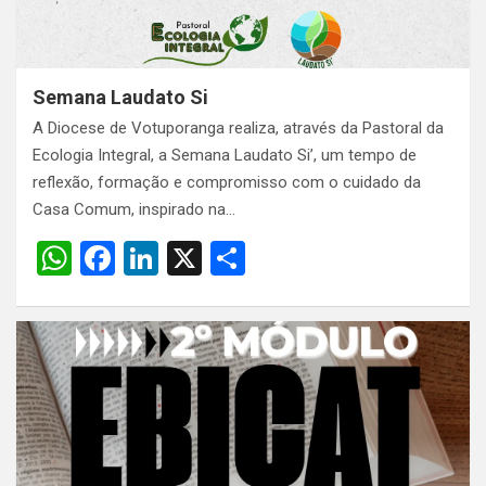
Semana Laudato Si
A Diocese de Votuporanga realiza, através da Pastoral da
Ecologia Integral, a Semana Laudato Si’, um tempo de
reflexão, formação e compromisso com o cuidado da
Casa Comum, inspirado na…
W
F
Li
X
S
h
a
n
h
at
ce
ke
ar
s
b
dI
e
A
o
n
p
o
p
k