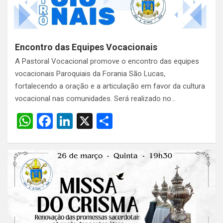
Encontro das Equipes Vocacionais
A Pastoral Vocacional promove o encontro das equipes
vocacionais Paroquiais da Forania São Lucas,
fortalecendo a oração e a articulação em favor da cultura
vocacional nas comunidades. Será realizado no…
W
F
Li
X
S
h
a
n
h
at
ce
ke
ar
s
b
dI
e
A
o
n
p
o
p
k