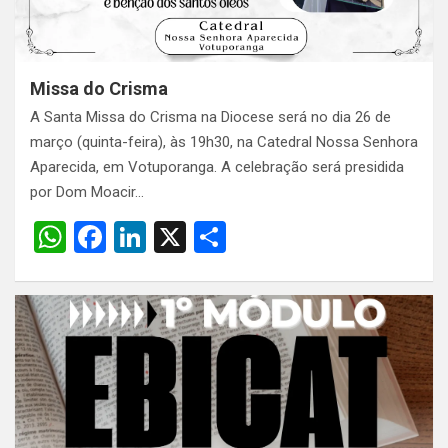
Missa do Crisma
A Santa Missa do Crisma na Diocese será no dia 26 de
março (quinta-feira), às 19h30, na Catedral Nossa Senhora
Aparecida, em Votuporanga. A celebração será presidida
por Dom Moacir…
W
F
Li
X
S
h
a
n
h
at
ce
ke
ar
s
b
dI
e
A
o
n
p
o
p
k