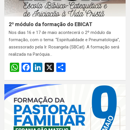
2º módulo da formação do EBICAT
Nos dias 16 e 17 de maio acontecerá o 2º módulo da
formação, com o tema: “Espiritualidade e Pneumatologia”,
assessorado pela Ir. Rosangela (SBCat). A formação será
realizada na Paróquia…
W
F
Li
X
S
h
a
n
h
at
ce
ke
ar
s
b
dI
e
A
o
n
p
o
p
k