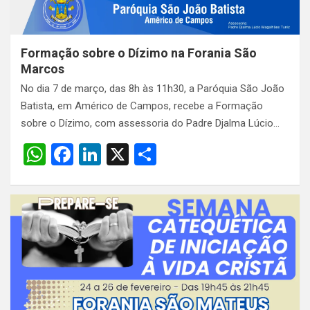
Formação sobre o Dízimo na Forania São
Marcos
No dia 7 de março, das 8h às 11h30, a Paróquia São João
Batista, em Américo de Campos, recebe a Formação
sobre o Dízimo, com assessoria do Padre Djalma Lúcio…
W
F
Li
X
S
h
a
n
h
at
ce
ke
ar
s
b
dI
e
A
o
n
p
o
p
k