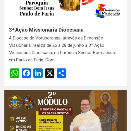
p
k
3ª Ação Missionária Diocesana
A Diocese de Votuporanga, através da Dimensão
Missionária, realiza de 26 a 28 de junho a 3ª Ação
Missionária Diocesana, na Paróquia Senhor Bom Jesus,
em Paulo de Faria. Com…
W
F
Li
X
S
h
a
n
h
at
ce
ke
ar
s
b
dI
e
A
o
n
p
o
p
k