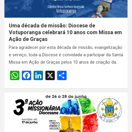
Uma década de missão: Diocese de
Votuporanga celebrará 10 anos com Missa em
Ação de Graças
Para agradecer por esta década de missão, evangelização
e serviço, toda a Diocese é convidada a participar da Santa
Missa em Ação de Graças pelos 10 anos de criação da…
W
F
Li
X
S
h
a
n
h
at
ce
ke
ar
s
b
dI
e
A
o
n
p
o