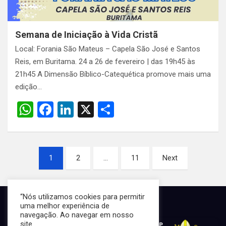
Semana de Iniciação à Vida Cristã
Local: Forania São Mateus – Capela São José e Santos
Reis, em Buritama. 24 a 26 de fevereiro | das 19h45 às
21h45 A Dimensão Bíblico-Catequética promove mais uma
edição…
W
F
Li
X
S
h
a
n
h
at
ce
ke
ar
Paginação
s
b
dI
e
1
2
…
11
Next
de
A
o
n
posts
p
o
“Nós utilizamos cookies para permitir
p
k
uma melhor experiência de
navegação. Ao navegar em nosso
site