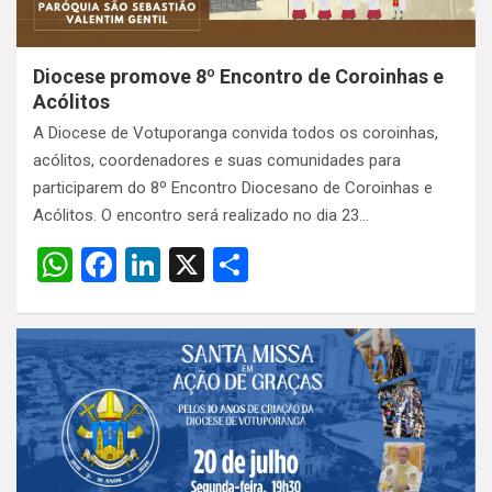
Diocese promove 8º Encontro de Coroinhas e
Acólitos
A Diocese de Votuporanga convida todos os coroinhas,
acólitos, coordenadores e suas comunidades para
participarem do 8º Encontro Diocesano de Coroinhas e
Acólitos. O encontro será realizado no dia 23…
W
F
Li
X
S
h
a
n
h
at
ce
ke
ar
s
b
dI
e
A
o
n
p
o
p
k