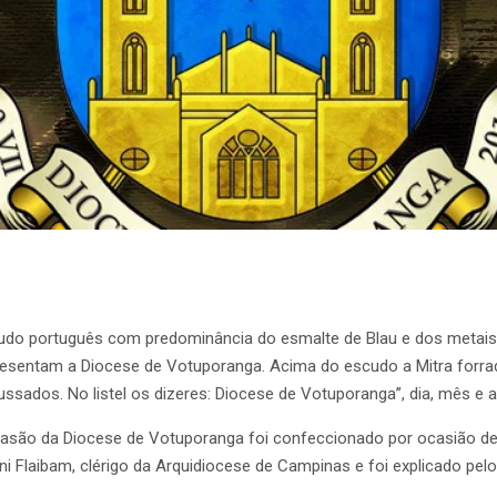
udo português com predominância do esmalte de Blau e dos metais 
resentam a Diocese de Votuporanga. Acima do escudo a Mitra forrad
ssados. No listel os dizeres: Diocese de Votuporanga’’, dia, mês e 
rasão da Diocese de Votuporanga foi confeccionado por ocasião de s
ni Flaibam, clérigo da Arquidiocese de Campinas e foi explicado pelo 