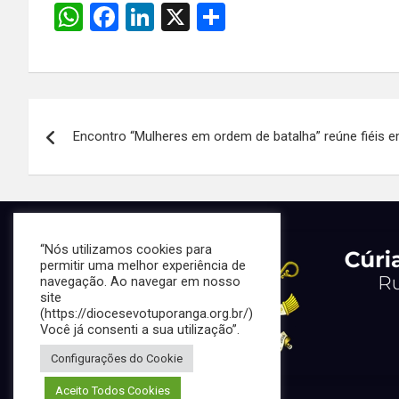
W
F
Li
X
S
h
a
n
h
at
ce
ke
ar
s
b
dI
e
Navegação
A
o
n
Encontro “Mulheres em ordem de batalha” reúne fiéis e
de
p
o
p
k
Post
“Nós utilizamos cookies para
permitir uma melhor experiência de
navegação. Ao navegar em nosso
site
(https://diocesevotuporanga.org.br/)
Você já consenti a sua utilização”.
Configurações do Cookie
Aceito Todos Cookies