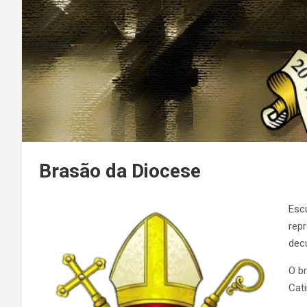
Brasão da Diocese
Esc
rep
decu
O b
Cati