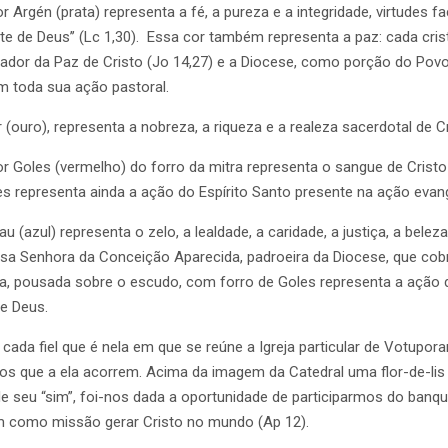
r Argén (prata) representa a fé, a pureza e a integridade, virtudes 
nte de Deus’’ (Lc 1,30). Essa cor também representa a paz: cada cri
tador da Paz de Cristo (Jo 14,27) e a Diocese, como porção do Pov
em toda sua ação pastoral.
 (ouro), representa a nobreza, a riqueza e a realeza sacerdotal de Cr
r Goles (vermelho) do forro da mitra representa o sangue de Cristo
es representa ainda a ação do Espírito Santo presente na ação evan
au (azul) representa o zelo, a lealdade, a caridade, a justiça, a be
sa Senhora da Conceição Aparecida, padroeira da Diocese, que cob
ra, pousada sobre o escudo, com forro de Goles representa a ação 
de Deus.
cada fiel que é nela em que se reúne a Igreja particular de Votup
s que a ela acorrem. Acima da imagem da Catedral uma flor-de-lis 
de seu “sim”, foi-nos dada a oportunidade de participarmos do banque
tem como missão gerar Cristo no mundo (Ap 12).