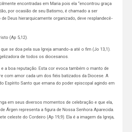
facilmente encontradas em Maria pois ela ‘‘encontrou graça
stão, por ocasião de seu Batismo, é chamado a ser
o de Deus hierarquicamente organizado, deve resplandecê-
isto (Ap 5,12).
 que se doa pela sua Igreja amando-a até o fim (Jo 13,1).
gelizadora de todos os diocesanos.
leza e a boa reputação. Esta cor evoca também o manto de
re com amor cada um dos fiéis batizados da Diocese. A
do Espírito Santo que emana do poder episcopal agindo em
oranga em seus diversos momentos de celebração e que ela,
de Árgen representa a figura de Nossa Senhora Aparecida.
te celeste do Cordeiro (Ap 19,9). Ela é a imagem da Igreja,