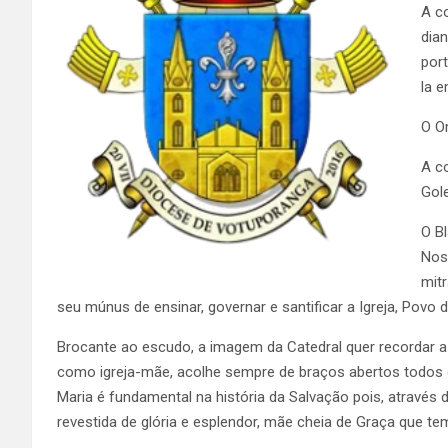
A co
dia
por
la 
O Or
A co
Gol
O Bl
Nos
mit
seu múnus de ensinar, governar e santificar a Igreja, Povo 
Brocante ao escudo, a imagem da Catedral quer recordar a 
como igreja-mãe, acolhe sempre de braços abertos todos o
Maria é fundamental na história da Salvação pois, através 
revestida de glória e esplendor, mãe cheia de Graça que 