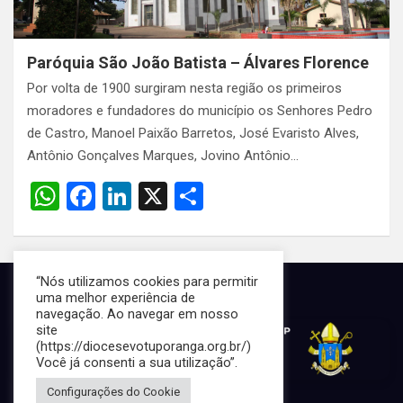
Paróquia São João Batista – Álvares Florence
Por volta de 1900 surgiram nesta região os primeiros
moradores e fundadores do município os Senhores Pedro
de Castro, Manoel Paixão Barretos, José Evaristo Alves,
Antônio Gonçalves Marques, Jovino Antônio…
W
F
Li
X
S
h
a
n
h
at
ce
ke
ar
s
b
dI
e
“Nós utilizamos cookies para permitir
uma melhor experiência de
A
o
n
navegação. Ao navegar em nosso
site
p
o
(https://diocesevotuporanga.org.br/)
p
k
Você já consenti a sua utilização”.
Configurações do Cookie