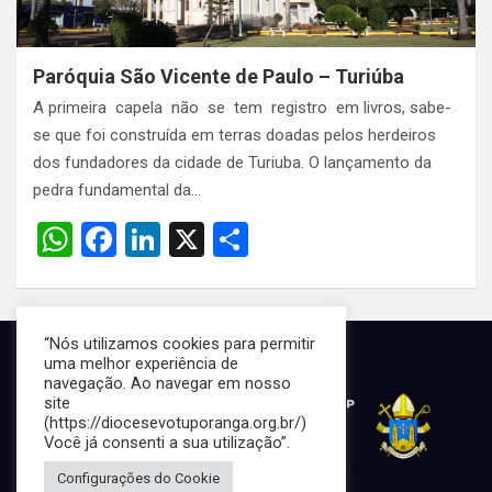
Paróquia São Vicente de Paulo – Turiúba
A primeira capela não se tem registro em livros, sabe-
se que foi construída em terras doadas pelos herdeiros
dos fundadores da cidade de Turiuba. O lançamento da
pedra fundamental da…
W
F
Li
X
S
h
a
n
h
at
ce
ke
ar
s
b
dI
e
“Nós utilizamos cookies para permitir
uma melhor experiência de
A
o
n
navegação. Ao navegar em nosso
site
p
o
(https://diocesevotuporanga.org.br/)
p
k
Você já consenti a sua utilização”.
Configurações do Cookie