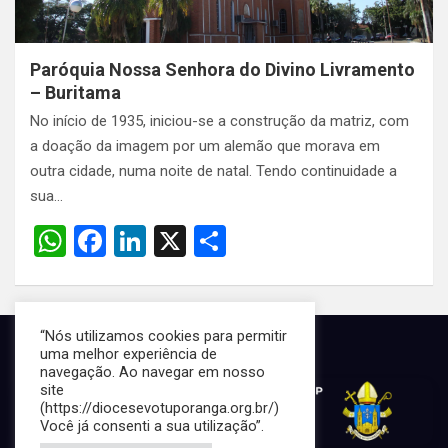
Paróquia Nossa Senhora do Divino Livramento
– Buritama
No início de 1935, iniciou-se a construção da matriz, com
a doação da imagem por um alemão que morava em
outra cidade, numa noite de natal. Tendo continuidade a
sua…
W
F
Li
X
S
h
a
n
h
at
ce
ke
ar
s
b
dI
e
“Nós utilizamos cookies para permitir
uma melhor experiência de
A
o
n
navegação. Ao navegar em nosso
site
p
o
(https://diocesevotuporanga.org.br/)
p
k
Você já consenti a sua utilização”.