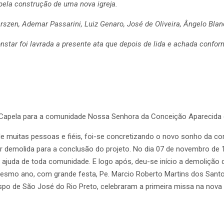
ela construção de uma nova igreja.
szen, Ademar Passarini, Luiz Genaro, José de Oliveira, Ângelo Blanc
onstar foi lavrada a presente ata que depois de lida e achada confo
ual, Capela para a comunidade Nossa Senhora da Conceição Aparecid
de muitas pessoas e fiéis, foi-se concretizando o novo sonho da c
r demolida para a conclusão do projeto. No dia 07 de novembro de 1
 ajuda de toda comunidade. E logo após, deu-se início a demoliçã
esmo ano, com grande festa, Pe. Marcio Roberto Martins dos Sant
spo de São José do Rio Preto, celebraram a primeira missa na nov