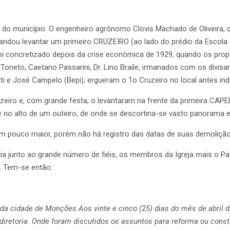
ria do município. O engenheiro agrônomo Clovis Machado de Oliveir
mandou levantar um primeiro CRUZEIRO (ao lado do prédio da Escol
oi concretizado depois da crise econômica de 1929, quando os propr
Toneto, Caetano Passarini, Dr. Lino Braile, irmanados com os divisa
 e José Campelo (Bepi), ergueram o 1o Cruzeiro no local antes ind
uzeiro e, com grande festa, o levantaram na frente da primeira CAP
rge no alto de um outeiro, de onde se descortina-se vasto panoram
um pouco maior, porém não há registro das datas de suas demolição
ia junto ao grande número de fiéis, os membros da Igreja mais o P
a. Tem-se então:
z da cidade de Monções Aos vinte e cinco (25) dias do mês de abril 
etoria. Onde foram discutidos os assuntos para reforma ou constru