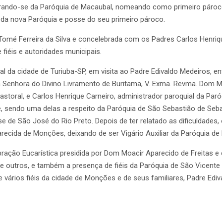
do-se da Paróquia de Macaubal, nomeando como primeiro pároco o
 da nova Paróquia e posse do seu primeiro pároco.
Tomé Ferreira da Silva e concelebrada com os Padres Carlos Henriqu
iéis e autoridades municipais.
l da cidade de Turiuba-SP, em visita ao Padre Edivaldo Medeiros, e
ssa Senhora do Divino Livramento de Buritama, V. Exma. Revma. Dom 
toral, e Carlos Henrique Carneiro, administrador paroquial da Pa
, sendo uma delas a respeito da Paróquia de São Sebastião de Seba
e de São José do Rio Preto. Depois de ter relatado as dificuldades,
recida de Monções, deixando de ser Vigário Auxiliar da Paróquia de
ebração Eucarística presidida por Dom Moacir Aparecido de Freitas
re outros, e também a presença de fiéis da Paróquia de São Vicente
e vários fiéis da cidade de Monções e de seus familiares, Padre E