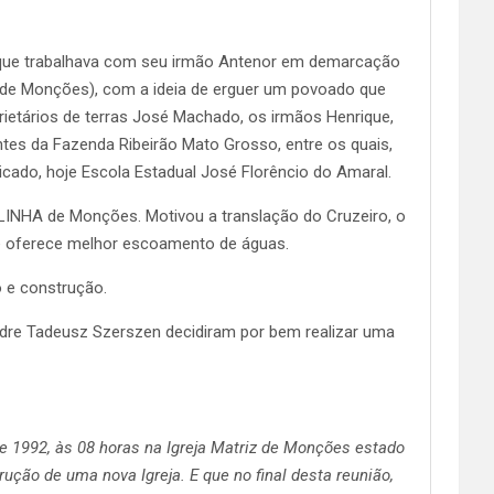
a, que trabalhava com seu irmão Antenor em demarcação
a de Monções), com a ideia de erguer um povoado que
ietários de terras José Machado, os irmãos Henrique,
ntes da Fazenda Ribeirão Mato Grosso, entre os quais,
icado, hoje Escola Estadual José Florêncio do Amaral.
ELINHA de Monções. Motivou a translação do Cruzeiro, o
a e oferece melhor escoamento de águas.
 e construção.
adre Tadeusz Szerszen decidiram por bem realizar uma
de 1992, às 08 horas na Igreja Matriz de Monções estado
ção de uma nova Igreja. E que no final desta reunião,