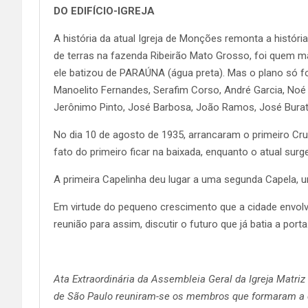
DO EDIFÍCIO-IGREJA
A história da atual Igreja de Monções remonta a histó
de terras na fazenda Ribeirão Mato Grosso, foi quem 
ele batizou de PARAÚNA (água preta). Mas o plano só f
Manoelito Fernandes, Serafim Corso, André Garcia, Noé 
Jerônimo Pinto, José Barbosa, João Ramos, José Buratti
No dia 10 de agosto de 1935, arrancaram o primeiro Cr
fato do primeiro ficar na baixada, enquanto o atual su
A primeira Capelinha deu lugar a uma segunda Capela, 
Em virtude do pequeno crescimento que a cidade envolv
reunião para assim, discutir o futuro que já batia a port
Ata Extraordinária da Assembleia Geral da Igreja Matri
de São Paulo reuniram-se os membros que formaram a dir