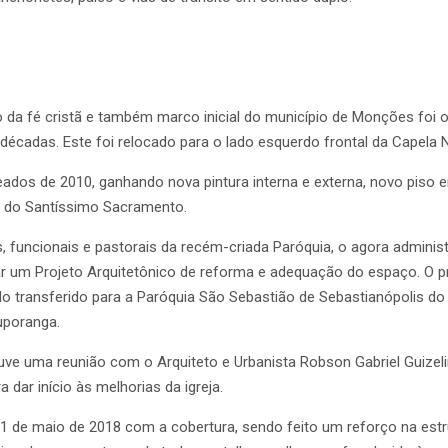
 da fé cristã e também marco inicial do município de Monções foi o 
 décadas. Este foi relocado para o lado esquerdo frontal da Capel
os de 2010, ganhando nova pintura interna e externa, novo piso em
 do Santíssimo Sacramento.
funcionais e pastorais da recém-criada Paróquia, o agora administ
ciar um Projeto Arquitetônico de reforma e adequação do espaço. O pr
ido transferido para a Paróquia São Sebastião de Sebastianópolis d
uporanga.
e uma reunião com o Arquiteto e Urbanista Robson Gabriel Guizelini
dar início às melhorias da igreja.
 01 de maio de 2018 com a cobertura, sendo feito um reforço na est