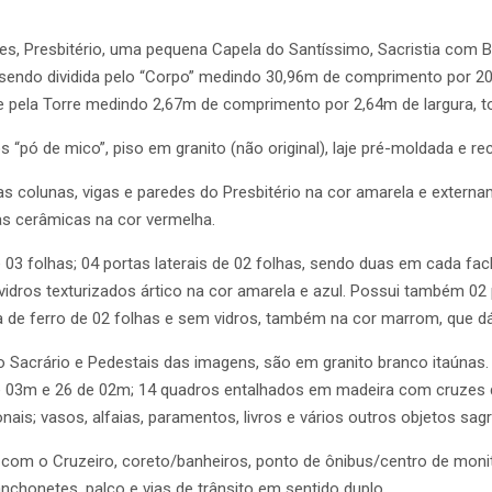
ves, Presbitério, uma pequena Capela do Santíssimo, Sacristia com B
 sendo dividida pelo “Corpo” medindo 30,96m de comprimento por 20,
e pela Torre medindo 2,67m de comprimento por 2,64m de largura, t
 “pó de mico”, piso em granito (não original), laje pré-moldada e r
s colunas, vigas e paredes do Presbitério na cor amarela e exter
tas cerâmicas na cor vermelha.
3 folhas; 04 portas laterais de 02 folhas, sendo duas em cada fach
idros texturizados ártico na cor amarela e azul. Possui também 0
rta de ferro de 02 folhas e sem vidros, também na cor marrom, que 
 do Sacrário e Pedestais das imagens, são em granito branco itaúna
de 03m e 26 de 02m; 14 quadros entalhados em madeira com cruzes 
ais; vasos, alfaias, paramentos, livros e vários outros objetos sag
om o Cruzeiro, coreto/banheiros, ponto de ônibus/centro de monitor
lanchonetes, palco e vias de trânsito em sentido duplo.