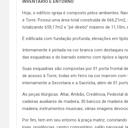
INVENTÁRIO E ENTORNO
Hoje, o edifício-igreja é composto pelos ambientes: Na
e Torre. Possui uma área total construída de 666,21m2,
totalizando 659,17m2 e “pé-direito” máximo de 11,10m, 
É edificada com fundação profunda, elevações em tijolos
Internamente é pintada na cor branca com destaques na
das esquadrias e do barrado externo com tijolos e lajo
Suas esquadrias são compostas por 01 porta frontal de 0
de acesso à Torre, todas em ferro na cor marrom com v
internamente a Secretaria e a Sacristia, além de 01 po
As peças litúrgicas: Altar, Ambão, Credência, Pedestal
cadeiras auxiliares de madeira; 30 bancos de madeira 
madeira; instrumentos musicais; várias imagens devocion
Por fim, tem em seu entorno à praça matriz, constando c
lojas, residências, centro comunitário, salão paroquial, 