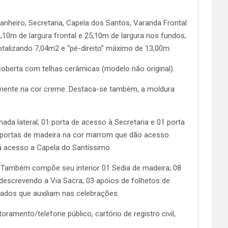
anheiro, Secretaria, Capela dos Santos, Varanda Frontal
10m de largura frontal e 25,10m de largura nos fundos,
otalizando 7,04m2 e “pé-direito” máximo de 13,00m.
ecoberta com telhas cerâmicas (modelo não original).
namente na cor creme. Destaca-se também, a moldura
ada lateral; 01 porta de acesso à Secretaria e 01 porta
2 portas de madeira na cor marrom que dão acesso
dá acesso a Capela do Santíssimo.
s. Também compõe seu interior 01 Sedia de madeira; 08
descrevendo a Via Sacra; 03 apoios de folhetos de
rados que auxiliam nas celebrações.
amento/telefone público, cartório de registro civil,