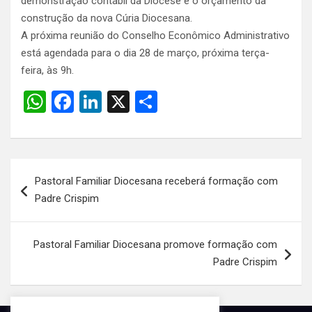
demonstração contábil da Diocese e o orçamento da
construção da nova Cúria Diocesana.
A próxima reunião do Conselho Econômico Administrativo
está agendada para o dia 28 de março, próxima terça-
feira, às 9h.
W
F
Li
X
S
h
a
n
h
at
ce
ke
ar
s
b
dI
e
Navegação
Pastoral Familiar Diocesana receberá formação com
A
o
n
de
Padre Crispim
p
o
Post
p
k
Pastoral Familiar Diocesana promove formação com
Padre Crispim