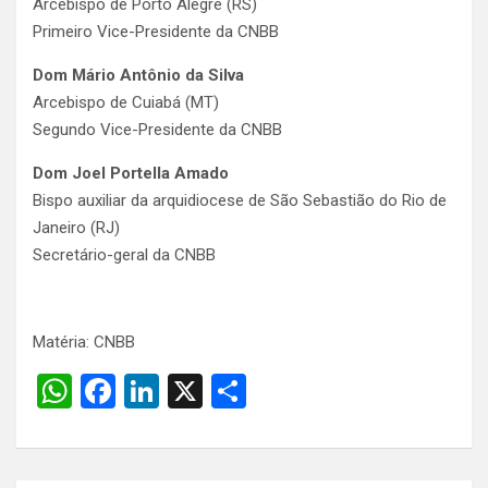
Arcebispo de Porto Alegre (RS)
Primeiro Vice-Presidente da CNBB
Dom Mário Antônio da Silva
Arcebispo de Cuiabá (MT)
Segundo Vice-Presidente da CNBB
Dom Joel Portella Amado
Bispo auxiliar da arquidiocese de São Sebastião do Rio de
Janeiro (RJ)
Secretário-geral da CNBB
Matéria: CNBB
W
F
Li
X
S
h
a
n
h
at
ce
ke
ar