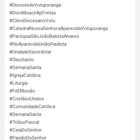
#DiocesedeVotuporanga
#DomMoacirApFreitas
#CleroDiocesanoVotu
#CatedralNossaSenhoraAparecidaVotuporanga
#ParóquiaSãoJoãoBatistaAlvares
#NsAparecidaUniãoPaulista
#UnidadeSacerdotal
#ÓleoSanto
#SemanaSanta
#IgrejaCatólica
#Liturgia
#FéEMissão
#CristãosUnidos
#ComunidadeCatólica
#SemanaSanta
#TríduoPascal
#CeiaDoSenhor
#PaixãoDoSenhor