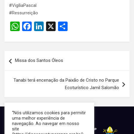
#VigíliaPascal
#Ressurreição
W
F
Li
X
S
h
a
n
h
at
ce
ke
ar
s
b
dI
e
Navegação
Missa dos Santos Óleos
A
o
n
de
p
o
Post
Tanabi terá encenação da Paixão de Cristo no Parque
p
k
Ecoturístico Jamil Salomão
“Nós utilizamos cookies para permitir
uma melhor experiência de
navegação. Ao navegar em nosso
site