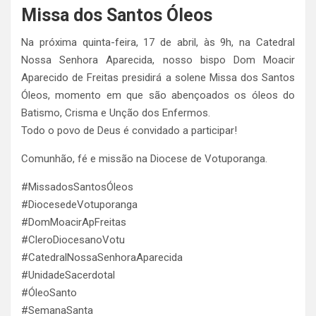
Missa dos Santos Óleos
Na próxima quinta-feira, 17 de abril, às 9h, na Catedral
Nossa Senhora Aparecida, nosso bispo Dom Moacir
Aparecido de Freitas presidirá a solene Missa dos Santos
Óleos, momento em que são abençoados os óleos do
Batismo, Crisma e Unção dos Enfermos.
Todo o povo de Deus é convidado a participar!
Comunhão, fé e missão na Diocese de Votuporanga.
#MissadosSantosÓleos
#DiocesedeVotuporanga
#DomMoacirApFreitas
#CleroDiocesanoVotu
#CatedralNossaSenhoraAparecida
#UnidadeSacerdotal
#ÓleoSanto
#SemanaSanta