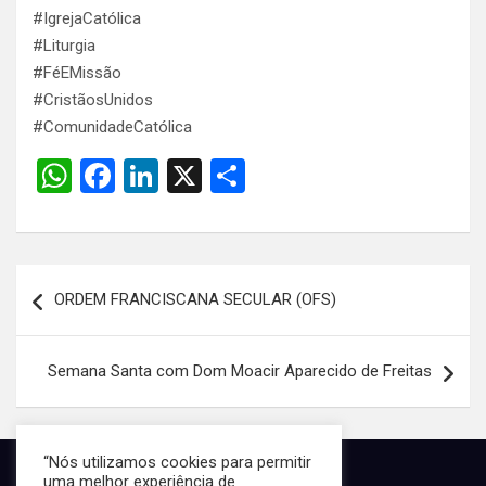
#IgrejaCatólica
#Liturgia
#FéEMissão
#CristãosUnidos
#ComunidadeCatólica
W
F
Li
X
S
h
a
n
h
at
ce
ke
ar
s
b
dI
e
Navegação
ORDEM FRANCISCANA SECULAR (OFS)
A
o
n
de
p
o
Post
Semana Santa com Dom Moacir Aparecido de Freitas
p
k
“Nós utilizamos cookies para permitir
uma melhor experiência de