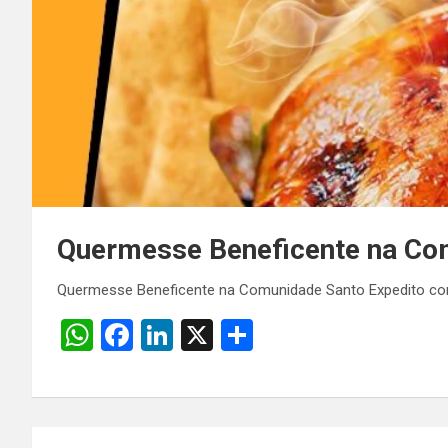
Quermesse Beneficente na Co
Quermesse Beneficente na Comunidade Santo Expedito c
W
F
Li
X
S
h
a
n
h
at
ce
ke
ar
s
b
dI
e
Navegação