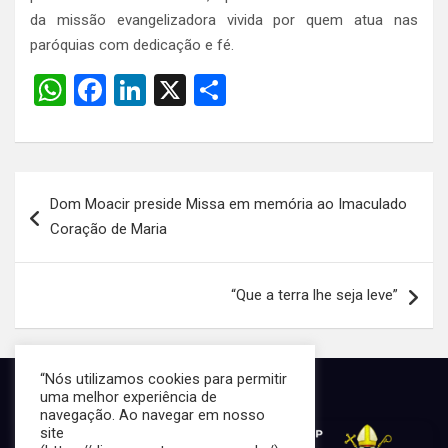
da missão evangelizadora vivida por quem atua nas
paróquias com dedicação e fé.
W
F
Li
X
S
h
a
n
h
at
ce
ke
ar
s
b
dI
e
Navegação
Dom Moacir preside Missa em memória ao Imaculado
A
o
n
de
Coração de Maria
p
o
Post
p
k
“Que a terra lhe seja leve”
“Nós utilizamos cookies para permitir
uma melhor experiência de
navegação. Ao navegar em nosso
site