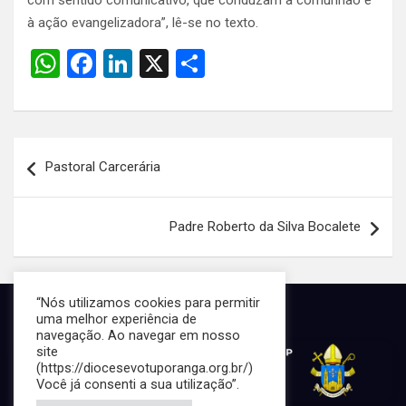
com sentido comunicativo, que conduzam à comunhão e
à ação evangelizadora”, lê-se no texto.
W
F
Li
X
S
h
a
n
h
at
ce
ke
ar
s
b
dI
e
Navegação
Pastoral Carcerária
A
o
n
de
p
o
Post
Padre Roberto da Silva Bocalete
p
k
“Nós utilizamos cookies para permitir
uma melhor experiência de
navegação. Ao navegar em nosso
site
(https://diocesevotuporanga.org.br/)
Você já consenti a sua utilização”.