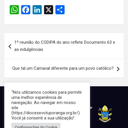
W
F
Li
X
S
h
a
n
h
at
ce
ke
ar
s
b
dI
e
Navegação
1ª reunião do CODIPA do ano reflete Documento 63 e
A
o
n
de
as indulgências
p
o
Post
p
k
Que tal um Carnaval diferente para um povo católico?
“Nós utilizamos cookies para permitir
uma melhor experiência de
navegação. Ao navegar em nosso
site
(https://diocesevotuporanga.org.br/)
Você já consenti a sua utilização”.
Configurações do Cookie