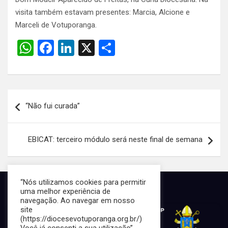
visita também estavam presentes: Marcia, Alcione e
Marceli de Votuporanga.
W
F
Li
X
S
h
a
n
h
at
ce
ke
ar
s
b
dI
e
Navegação
“Não fui curada”
A
o
n
de
p
o
Post
EBICAT: terceiro módulo será neste final de semana
p
k
“Nós utilizamos cookies para permitir
uma melhor experiência de
navegação. Ao navegar em nosso
site
(https://diocesevotuporanga.org.br/)