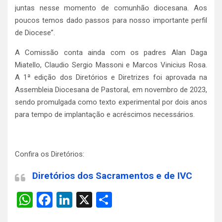
juntas nesse momento de comunhão diocesana. Aos
poucos temos dado passos para nosso importante perfil
de Diocese”.
A Comissão conta ainda com os padres Alan Daga
Miatello, Claudio Sergio Massoni e Marcos Vinicius Rosa.
A 1ª edição dos Diretórios e Diretrizes foi aprovada na
Assembleia Diocesana de Pastoral, em novembro de 2023,
sendo promulgada como texto experimental por dois anos
para tempo de implantação e acréscimos necessários.
Confira os Diretórios:
Diretórios dos Sacramentos e de IVC
W
F
Li
X
S
h
a
n
h