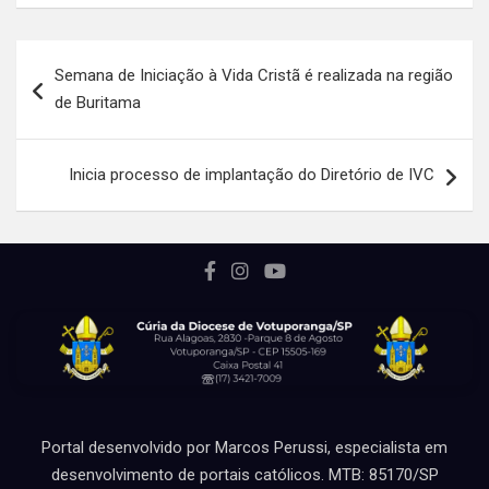
at
ce
ke
ar
s
b
dI
e
Navegação
Semana de Iniciação à Vida Cristã é realizada na região
A
o
n
de
de Buritama
p
o
Post
p
k
Inicia processo de implantação do Diretório de IVC
Portal desenvolvido por Marcos Perussi, especialista em
desenvolvimento de portais católicos. MTB: 85170/SP