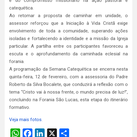
e do compromisso missionário na ação pastoral e
catequética.
Ao retomar a proposta de caminhar em unidade, o
assessor reforçou que a Iniciação à Vida Cristã exige
envolvimento de toda a comunidade, superando ações
isoladas e fortalecendo a identidade e a missão da Igreja
particular. A partilha entre os participantes favoreceu a
escuta e o aprofundamento da caminhada eclesial na
forania.
A programação da Semana Catequética se encerra nesta
quinta-feira, 12 de fevereiro, com a assessoria do Padre
Roberto da Silva Bocalete, que conduzirá a reflexão com o
tema “Cristo vai à nossa frente, o mundo precisa de luz!”,
concluindo na Forania São Lucas, esta etapa do itinerário
formativo.
Veja mais fotos.
W
F
Li
X
S