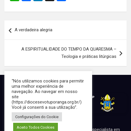
h
a
n
h
at
ce
ke
ar
s
b
dI
e
Navegação
A verdadeira alegria
A
o
n
de
p
o
Post
A ESPIRITUALIDADE DO TEMPO DA QUARESMA –
p
k
Teologia e práticas litúrgicas
“Nós utilizamos cookies para permitir
uma melhor experiência de
navegação. Ao navegar em nosso
site
(https://diocesevotuporanga.org.br/)
Você já consenti a sua utilização”.
Configurações do Cookie
Aceito Todos Cookies
Portal desenvolvido por Marcos Perussi, especialista em