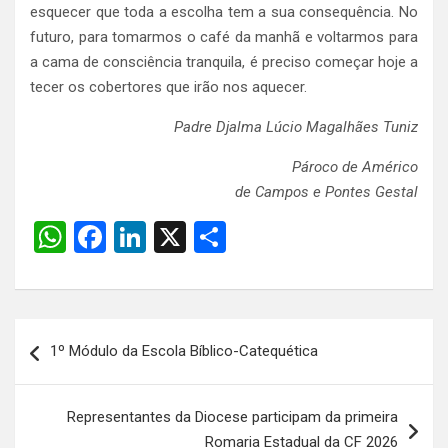
esquecer que toda a escolha tem a sua consequência. No
futuro, para tomarmos o café da manhã e voltarmos para
a cama de consciência tranquila, é preciso começar hoje a
tecer os cobertores que irão nos aquecer.
Padre Djalma Lúcio Magalhães Tuniz
Pároco de Américo
de Campos e Pontes Gestal
W
F
Li
X
S
h
a
n
h
at
ce
ke
ar
s
b
dI
e
Navegação
1º Módulo da Escola Bíblico-Catequética
A
o
n
de
p
o
Post
Representantes da Diocese participam da primeira
p
k
Romaria Estadual da CF 2026