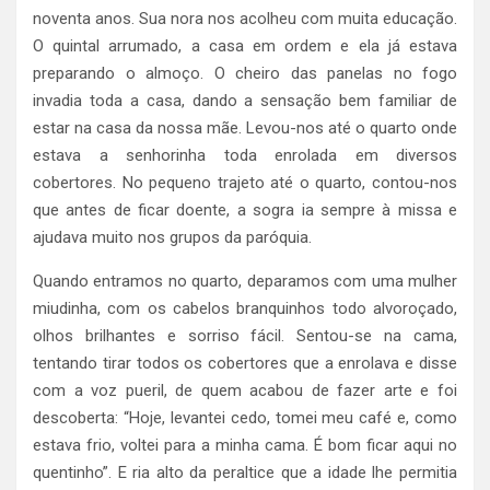
noventa anos. Sua nora nos acolheu com muita educação.
O quintal arrumado, a casa em ordem e ela já estava
preparando o almoço. O cheiro das panelas no fogo
invadia toda a casa, dando a sensação bem familiar de
estar na casa da nossa mãe. Levou-nos até o quarto onde
estava a senhorinha toda enrolada em diversos
cobertores. No pequeno trajeto até o quarto, contou-nos
que antes de ficar doente, a sogra ia sempre à missa e
ajudava muito nos grupos da paróquia.
Quando entramos no quarto, deparamos com uma mulher
miudinha, com os cabelos branquinhos todo alvoroçado,
olhos brilhantes e sorriso fácil. Sentou-se na cama,
tentando tirar todos os cobertores que a enrolava e disse
com a voz pueril, de quem acabou de fazer arte e foi
descoberta: “Hoje, levantei cedo, tomei meu café e, como
estava frio, voltei para a minha cama. É bom ficar aqui no
quentinho”. E ria alto da peraltice que a idade lhe permitia