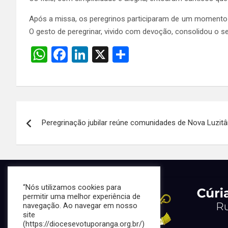
Após a missa, os peregrinos participaram de um momento d
O gesto de peregrinar, vivido com devoção, consolidou o 
W
F
Li
X
S
h
a
n
h
at
ce
ke
ar
s
b
dI
e
Navegação
A
o
n
Peregrinação jubilar reúne comunidades de Nova Luzitâ
de
p
o
p
k
Post
“Nós utilizamos cookies para
permitir uma melhor experiência de
navegação. Ao navegar em nosso
site
(https://diocesevotuporanga.org.br/)