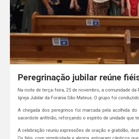
Peregrinação jubilar reúne fié
Na noite de terça-feira, 25 de novembro, a comunidade da P
Igreja Jubilar da Forania São Mateus. O grupo foi conduzi
A chegada dos peregrinos foi marcada pela acolhida do 
sacerdote anfitrião, reforçando o espírito de unidade que 
A celebração reuniu expressões de oração e gratidão, de
Os fiéis, com simplicidade e alegria, entoaram cânticos qu