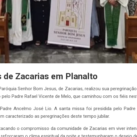
is de Zacarias em Planalto
aróquia Senhor Bom Jesus, de Zacarias, realizou sua peregrinação j
do pelo Padre Rafael Vicente de Melo, que caminhou com os fiéis n
Padre Ancelmo José Lio. A santa missa foi presidida pelo Padre R
tem caracterizado as peregrinações deste tempo jubilar.
stacando o compromisso da comunidade de Zacarias em viver intens
e reforçaram o clima espiritual da noite e testemunharam o desejo d