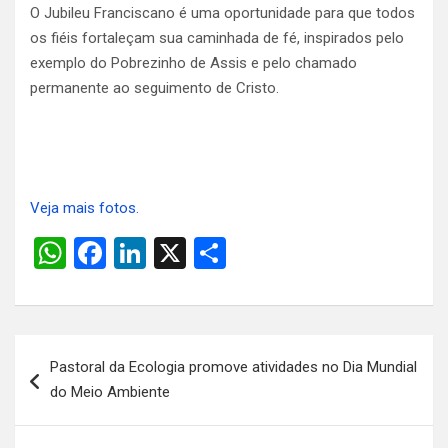
O Jubileu Franciscano é uma oportunidade para que todos
os fiéis fortaleçam sua caminhada de fé, inspirados pelo
exemplo do Pobrezinho de Assis e pelo chamado
permanente ao seguimento de Cristo.
Veja mais fotos.
W
F
Li
X
S
h
a
n
h
at
ce
ke
ar
s
b
dI
e
Navegação
Pastoral da Ecologia promove atividades no Dia Mundial
A
o
n
de
do Meio Ambiente
p
o
Post
p
k