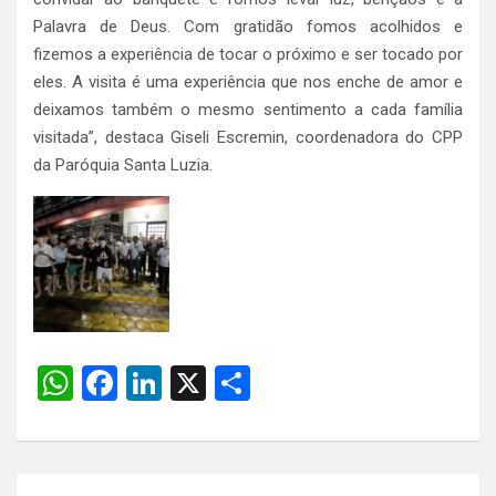
Palavra de Deus. Com gratidão fomos acolhidos e
fizemos a experiência de tocar o próximo e ser tocado por
eles. A visita é uma experiência que nos enche de amor e
deixamos também o mesmo sentimento a cada família
visitada”, destaca Giseli Escremin, coordenadora do CPP
da Paróquia Santa Luzia.
W
F
Li
X
S
h
a
n
h
at
ce
ke
ar
s
b
dI
e
Navegação