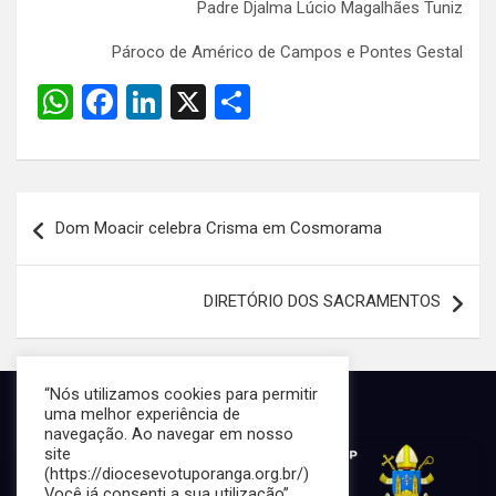
Padre Djalma Lúcio Magalhães Tuniz
Pároco de Américo de Campos e Pontes Gestal
W
F
Li
X
S
h
a
n
h
at
ce
ke
ar
s
b
dI
e
Navegação
Dom Moacir celebra Crisma em Cosmorama
A
o
n
de
p
o
Post
DIRETÓRIO DOS SACRAMENTOS
p
k
“Nós utilizamos cookies para permitir
uma melhor experiência de
navegação. Ao navegar em nosso
site
(https://diocesevotuporanga.org.br/)
Você já consenti a sua utilização”.