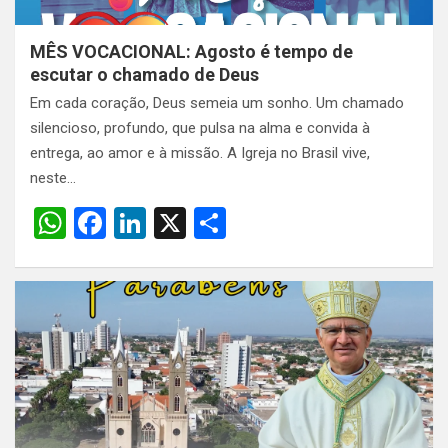
MÊS VOCACIONAL: Agosto é tempo de
escutar o chamado de Deus
Em cada coração, Deus semeia um sonho. Um chamado
silencioso, profundo, que pulsa na alma e convida à
entrega, ao amor e à missão. A Igreja no Brasil vive,
neste…
W
F
Li
X
S
h
a
n
h
at
ce
ke
ar
s
b
dI
e
A
o
n
p
o
p
k