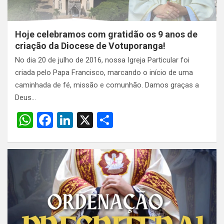
Hoje celebramos com gratidão os 9 anos de
criação da Diocese de Votuporanga!
No dia 20 de julho de 2016, nossa Igreja Particular foi
criada pelo Papa Francisco, marcando o início de uma
caminhada de fé, missão e comunhão. Damos graças a
Deus…
W
F
Li
X
S
h
a
n
h
at
ce
ke
ar
s
b
dI
e
A
o
n
p
o
p
k