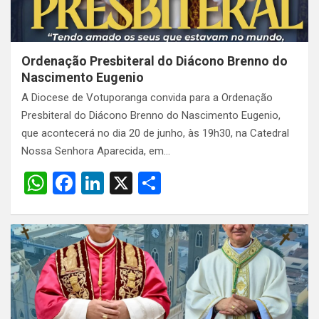
Ordenação Presbiteral do Diácono Brenno do
Nascimento Eugenio
A Diocese de Votuporanga convida para a Ordenação
Presbiteral do Diácono Brenno do Nascimento Eugenio,
que acontecerá no dia 20 de junho, às 19h30, na Catedral
Nossa Senhora Aparecida, em…
W
F
Li
X
S
h
a
n
h
at
ce
ke
ar
s
b
dI
e
A
o
n
p
o