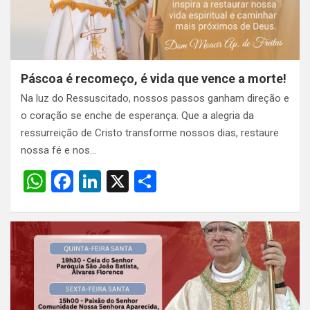
p
k
Páscoa é recomeço, é vida que vence a morte!
Na luz do Ressuscitado, nossos passos ganham direção e
o coração se enche de esperança. Que a alegria da
ressurreição de Cristo transforme nossos dias, restaure
nossa fé e nos…
W
F
Li
X
S
h
a
n
h
at
ce
ke
ar
s
b
dI
e
A
o
n
p
o