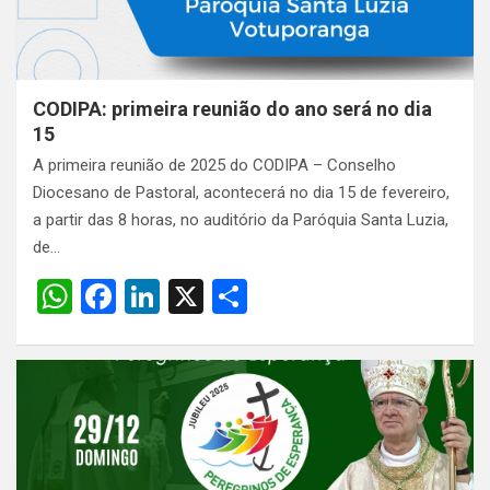
CODIPA: primeira reunião do ano será no dia
15
A primeira reunião de 2025 do CODIPA – Conselho
Diocesano de Pastoral, acontecerá no dia 15 de fevereiro,
a partir das 8 horas, no auditório da Paróquia Santa Luzia,
de…
W
F
Li
X
S
h
a
n
h
at
ce
ke
ar
s
b
dI
e
A
o
n
p
o