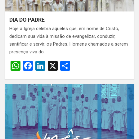
DIA DO PADRE
Hoje a Igreja celebra aqueles que, em nome de Cristo,
dedicam sua vida à missão de evangelizar, conduzir,
santificar e servir: os Padres. Homens chamados a serem
presença viva do…
W
F
Li
X
S
h
a
n
h
at
ce
ke
ar
s
b
dI
e
A
o
n
p
o
p
k