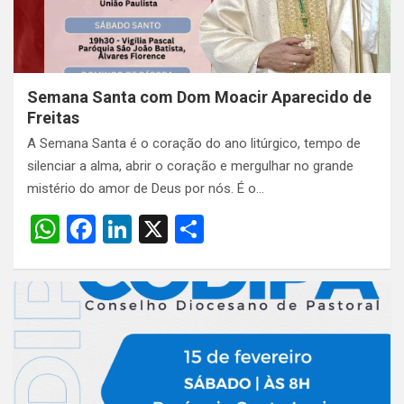
p
k
Semana Santa com Dom Moacir Aparecido de
Freitas
A Semana Santa é o coração do ano litúrgico, tempo de
silenciar a alma, abrir o coração e mergulhar no grande
mistério do amor de Deus por nós. É o…
W
F
Li
X
S
h
a
n
h
at
ce
ke
ar
s
b
dI
e
A
o
n
p
o
p
k