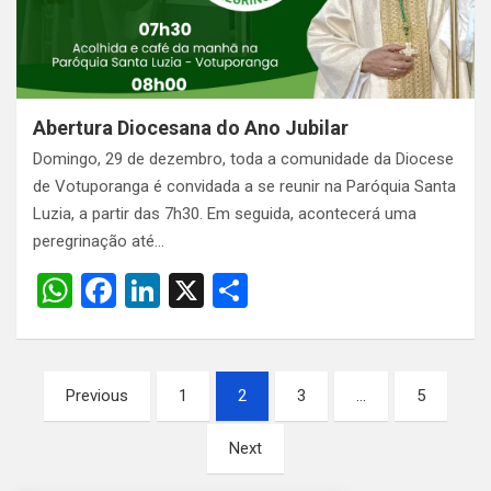
p
k
Abertura Diocesana do Ano Jubilar
Domingo, 29 de dezembro, toda a comunidade da Diocese
de Votuporanga é convidada a se reunir na Paróquia Santa
Luzia, a partir das 7h30. Em seguida, acontecerá uma
peregrinação até…
W
F
Li
X
S
h
a
n
h
at
ce
ke
ar
Paginação
s
b
dI
e
Previous
1
2
3
…
5
de
A
o
n
Next
posts
p
o