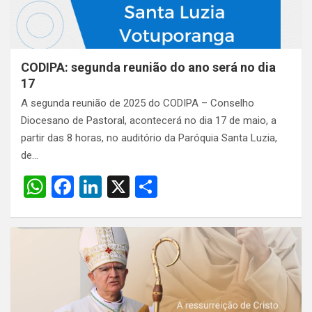
CODIPA: segunda reunião do ano será no dia
17
A segunda reunião de 2025 do CODIPA – Conselho
Diocesano de Pastoral, acontecerá no dia 17 de maio, a
partir das 8 horas, no auditório da Paróquia Santa Luzia,
de…
W
F
Li
X
S
h
a
n
h
at
ce
ke
ar
s
b
dI
e
A
o
n
p
o