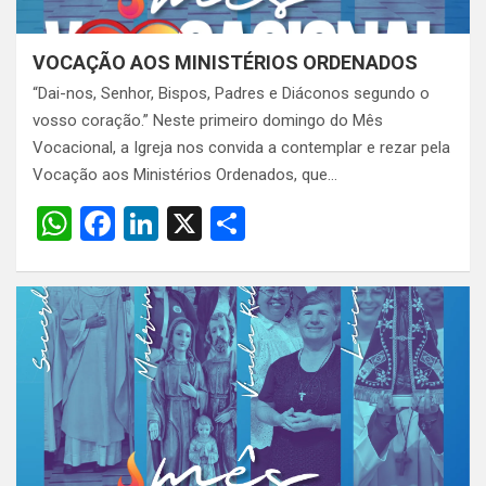
VOCAÇÃO AOS MINISTÉRIOS ORDENADOS
“Dai-nos, Senhor, Bispos, Padres e Diáconos segundo o
vosso coração.” Neste primeiro domingo do Mês
Vocacional, a Igreja nos convida a contemplar e rezar pela
Vocação aos Ministérios Ordenados, que…
W
F
Li
X
S
h
a
n
h
at
ce
ke
ar
s
b
dI
e
A
o
n
p
o
p
k