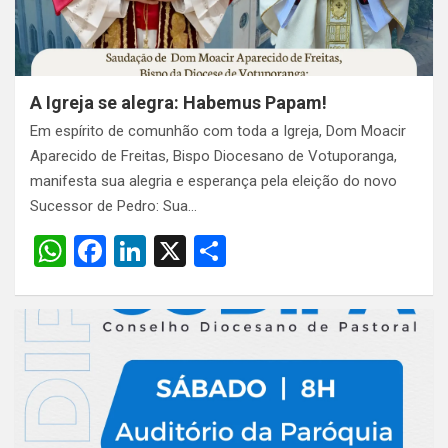
p
k
A Igreja se alegra: Habemus Papam!
Em espírito de comunhão com toda a Igreja, Dom Moacir
Aparecido de Freitas, Bispo Diocesano de Votuporanga,
manifesta sua alegria e esperança pela eleição do novo
Sucessor de Pedro: Sua…
W
F
Li
X
S
h
a
n
h
at
ce
ke
ar
s
b
dI
e
A
o
n
p
o
p
k