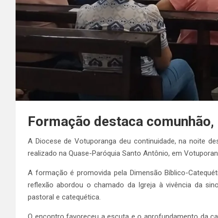
Formação destaca comunhão, p
A Diocese de Votuporanga deu continuidade, na noite des
realizado na Quase-Paróquia Santo Antônio, em Votuporanga
A formação é promovida pela Dimensão Bíblico-Catequéti
reflexão abordou o chamado da Igreja à vivência da sin
pastoral e catequética.
O encontro favoreceu a escuta e o aprofundamento da cami