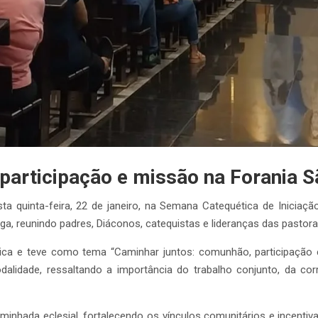
articipação e missão na Forania S
ta quinta-feira, 22 de janeiro, na Semana Catequética de Iniciaç
, reunindo padres, Diáconos, catequistas e lideranças das pastorai
ca e teve como tema “Caminhar juntos: comunhão, participação 
odalidade, ressaltando a importância do trabalho conjunto, da c
nhada eclesial, fortalecendo os vínculos comunitários e incentiv