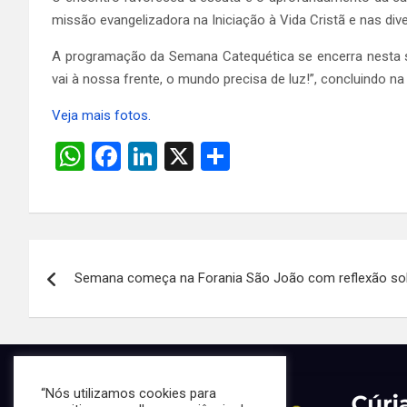
missão evangelizadora na Iniciação à Vida Cristã e nas dive
A programação da Semana Catequética se encerra nesta sex
vai à nossa frente, o mundo precisa de luz!”, concluindo na
Veja mais fotos.
W
F
Li
X
S
h
a
n
h
at
ce
ke
ar
s
b
dI
e
Navegação
A
o
n
Semana começa na Forania São João com reflexão sobr
de
p
o
p
k
Post
“Nós utilizamos cookies para