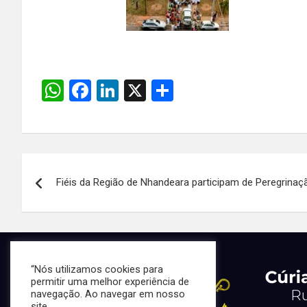
W
F
Li
X
S
h
a
n
h
at
ce
ke
ar
s
b
dI
e
Navegação
A
o
n
Fiéis da Região de Nhandeara participam de Peregrinaça
de
p
o
p
k
Post
“Nós utilizamos cookies para
permitir uma melhor experiência de
navegação. Ao navegar em nosso
site