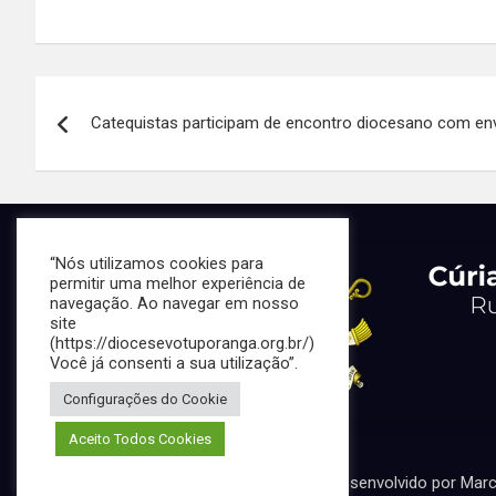
h
a
n
h
at
ce
ke
ar
s
b
dI
e
Navegação
A
o
n
Catequistas participam de encontro diocesano com en
de
p
o
p
k
Post
“Nós utilizamos cookies para
permitir uma melhor experiência de
navegação. Ao navegar em nosso
site
(https://diocesevotuporanga.org.br/)
Você já consenti a sua utilização”.
Configurações do Cookie
Aceito Todos Cookies
Portal desenvolvido por Mar