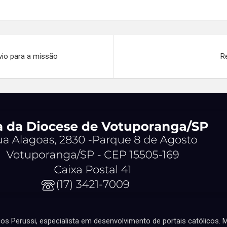
vio para a missão
R
cos Perussi, especialista em desenvolvimento de portais católicos.