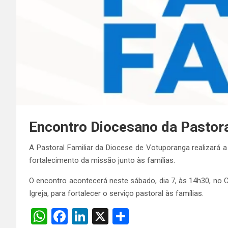
Encontro Diocesano da Pastora
A Pastoral Familiar da Diocese de Votuporanga realizará 
fortalecimento da missão junto às famílias.
O encontro acontecerá neste sábado, dia 7, às 14h30, n
Igreja, para fortalecer o serviço pastoral às famílias.
W
F
Li
X
S