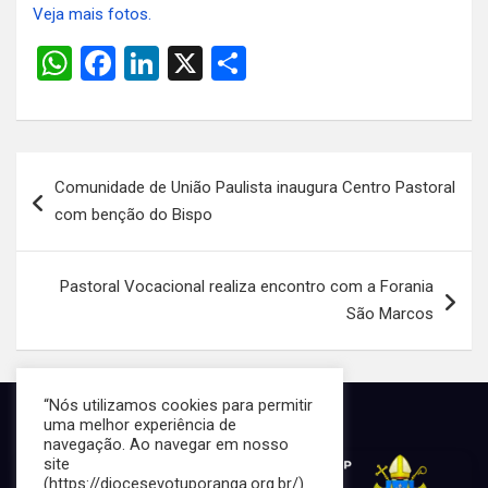
Veja mais fotos.
W
F
Li
X
S
h
a
n
h
at
ce
ke
ar
s
b
dI
e
Navegação
Comunidade de União Paulista inaugura Centro Pastoral
A
o
n
de
com benção do Bispo
p
o
Post
p
k
Pastoral Vocacional realiza encontro com a Forania
São Marcos
“Nós utilizamos cookies para permitir
uma melhor experiência de
navegação. Ao navegar em nosso
site
(https://diocesevotuporanga.org.br/)