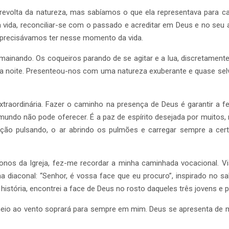
volta da natureza, mas sabíamos o que ela representava para c
a vida, reconciliar-se com o passado e acreditar em Deus e no seu
l precisávamos ter nesse momento da vida.
nando. Os coqueiros parando de se agitar e a lua, discretamente,
ela noite. Presenteou-nos com uma natureza exuberante e quase se
xtraordinária. Fazer o caminho na presença de Deus é garantir a 
mundo não pode oferecer. É a paz de espírito desejada por muitos, 
coração pulsando, o ar abrindo os pulmões e carregar sempre a c
nos da Igreja, fez-me recordar a minha caminhada vocacional. Vi
iaconal: “Senhor, é vossa face que eu procuro”, inspirado no sal
istória, encontrei a face de Deus no rosto daqueles três jovens e
o ao vento soprará para sempre em mim. Deus se apresenta de mui