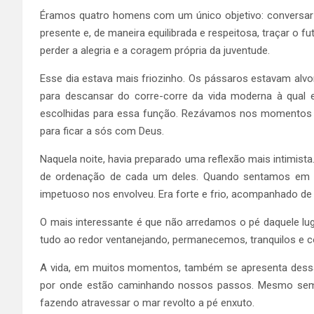
Éramos quatro homens com um único objetivo: conversar 
presente e, de maneira equilibrada e respeitosa, traçar o
perder a alegria e a coragem própria da juventude.
Esse dia estava mais friozinho. Os pássaros estavam alv
para descansar do corre-corre da vida moderna à qual
escolhidas para essa função. Rezávamos nos momentos de 
para ficar a sós com Deus.
Naquela noite, havia preparado uma reflexão mais intimist
de ordenação de cada um deles. Quando sentamos em cí
impetuoso nos envolveu. Era forte e frio, acompanhado de 
O mais interessante é que não arredamos o pé daquele l
tudo ao redor ventanejando, permanecemos, tranquilos e co
A vida, em muitos momentos, também se apresenta dess
por onde estão caminhando nossos passos. Mesmo sem ve
fazendo atravessar o mar revolto a pé enxuto.