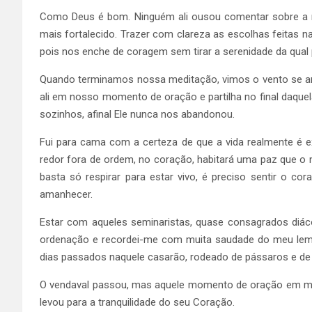
Como Deus é bom. Ninguém ali ousou comentar sobre a re
mais fortalecido. Trazer com clareza as escolhas feitas n
pois nos enche de coragem sem tirar a serenidade da qua
Quando terminamos nossa meditação, vimos o vento se amai
ali em nosso momento de oração e partilha no final daqu
sozinhos, afinal Ele nunca nos abandonou.
Fui para cama com a certeza de que a vida realmente é e
redor fora de ordem, no coração, habitará uma paz que o 
basta só respirar para estar vivo, é preciso sentir o 
amanhecer.
Estar com aqueles seminaristas, quase consagrados diáco
ordenação e recordei-me com muita saudade do meu lema d
dias passados naquele casarão, rodeado de pássaros e de h
O vendaval passou, mas aquele momento de oração em mei
levou para a tranquilidade do seu Coração.