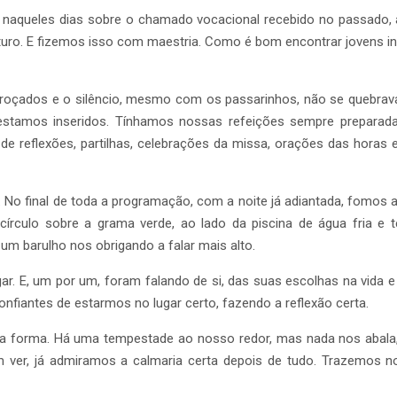
naqueles dias sobre o chamado vocacional recebido no passado, 
 futuro. E fizemos isso com maestria. Como é bom encontrar jovens 
oroçados e o silêncio, mesmo com os passarinhos, não se quebrava
 estamos inseridos. Tínhamos nossas refeições sempre preparad
reflexões, partilhas, celebrações da missa, orações das horas e
a. No final de toda a programação, com a noite já adiantada, fomos
rculo sobre a grama verde, ao lado da piscina de água fria e 
um barulho nos obrigando a falar mais alto.
ugar. E, um por um, foram falando de si, das suas escolhas na vi
nfiantes de estarmos no lugar certo, fazendo a reflexão certa.
a forma. Há uma tempestade ao nosso redor, mas nada nos abal
r, já admiramos a calmaria certa depois de tudo. Trazemos no