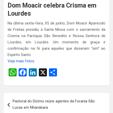
Dom Moacir celebra Crisma em
Lourdes
Na última sexta-feira, 05 de junho, Dom Moacir Aparecido
de Freitas presidiu a Santa Missa com o sacramento da
Crisma na Paróquia São Benedito e Nossa Senhora de
Lourdes, em Lourdes. Um momento de graça e
confirmação na fé para aqueles que disseram “sim” ao
Espírito Santo.
Veja mais fotos.
W
F
Li
X
S
h
a
n
h
at
ce
ke
ar
s
b
dI
e
Navegação
Pastoral do Dízimo reúne agentes da Forania São
A
o
n
de
Lucas em Nhandeara
p
o
Post