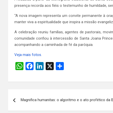
presença recorda aos fiéis o testemunho de humildade, ser
“A nova imagem representa um convite permanente à oração
manter viva a espiritualidade que inspira a missão evangel
A celebração reuniu famílias, agentes de pastorais, mov
comunidade confiou à intercessão de Santa Joana Princes
acompanhando a caminhada de fé da paróquia.
Veja mais fotos.
W
F
Li
X
S
h
a
n
h
at
ce
ke
ar
s
b
dI
e
Navegação
A
o
n
Magnifica humanitas: o algoritmo e o ato profético da 
de
p
o