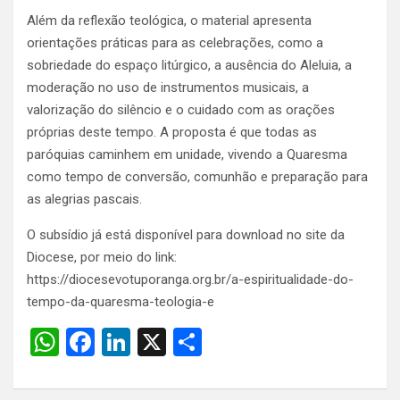
Além da reflexão teológica, o material apresenta
orientações práticas para as celebrações, como a
sobriedade do espaço litúrgico, a ausência do Aleluia, a
moderação no uso de instrumentos musicais, a
valorização do silêncio e o cuidado com as orações
próprias deste tempo. A proposta é que todas as
paróquias caminhem em unidade, vivendo a Quaresma
como tempo de conversão, comunhão e preparação para
as alegrias pascais.
O subsídio já está disponível para download no site da
Diocese, por meio do link:
https://diocesevotuporanga.org.br/a-espiritualidade-do-
tempo-da-quaresma-teologia-e
W
F
Li
X
S
h
a
n
h
at
ce
ke
ar