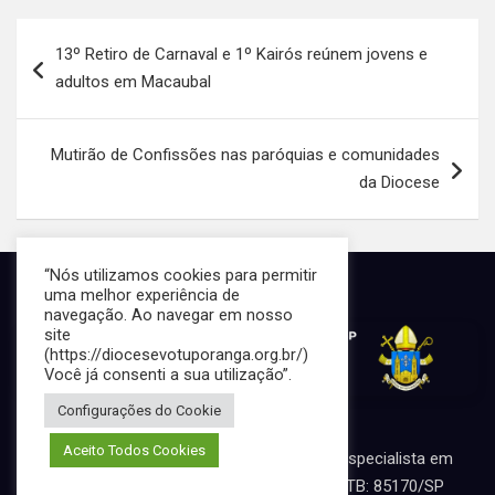
s
b
dI
e
Navegação
13º Retiro de Carnaval e 1º Kairós reúnem jovens e
A
o
n
de
adultos em Macaubal
p
o
Post
p
k
Mutirão de Confissões nas paróquias e comunidades
da Diocese
“Nós utilizamos cookies para permitir
uma melhor experiência de
navegação. Ao navegar em nosso
site
(https://diocesevotuporanga.org.br/)
Você já consenti a sua utilização”.
Configurações do Cookie
Aceito Todos Cookies
Portal desenvolvido por Marcos Perussi, especialista em
desenvolvimento de portais católicos. MTB: 85170/SP