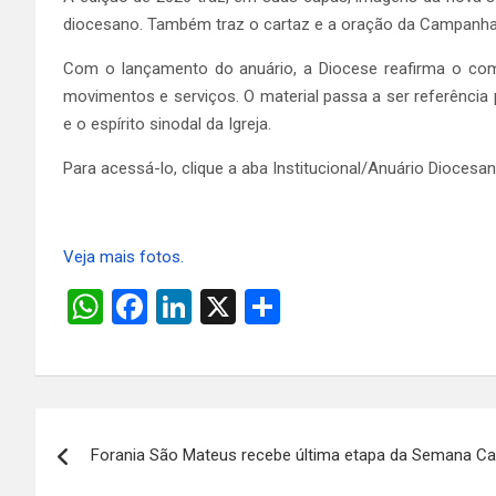
diocesano. Também traz o cartaz e a oração da Campanha 
Com o lançamento do anuário, a Diocese reafirma o com
movimentos e serviços. O material passa a ser referência
e o espírito sinodal da Igreja.
Para acessá-lo, clique a aba Institucional/Anuário Diocesa
Veja mais fotos.
W
F
Li
X
S
h
a
n
h
at
ce
ke
ar
s
b
dI
e
Navegação
A
o
n
Forania São Mateus recebe última etapa da Semana Ca
de
p
o