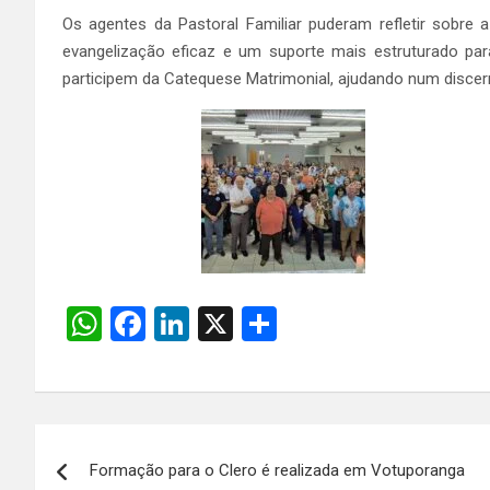
Os agentes da Pastoral Familiar puderam refletir sobre
evangelização eficaz e um suporte mais estruturado par
participem da Catequese Matrimonial, ajudando num disce
W
F
Li
X
S
h
a
n
h
at
ce
ke
ar
s
b
dI
e
Navegação
A
o
n
Formação para o Clero é realizada em Votuporanga
de