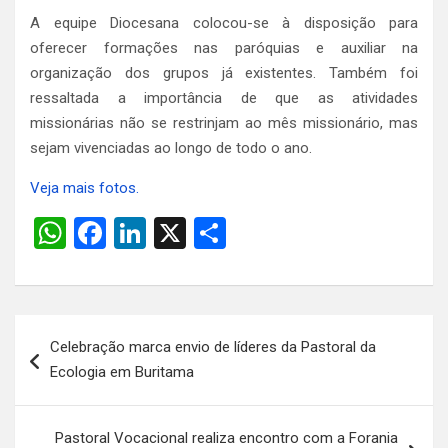
A equipe Diocesana colocou-se à disposição para
oferecer formações nas paróquias e auxiliar na
organização dos grupos já existentes. Também foi
ressaltada a importância de que as atividades
missionárias não se restrinjam ao mês missionário, mas
sejam vivenciadas ao longo de todo o ano.
Veja mais fotos.
W
F
Li
X
S
h
a
n
h
at
ce
ke
ar
s
b
dI
e
Navegação
Celebração marca envio de líderes da Pastoral da
A
o
n
de
Ecologia em Buritama
p
o
Post
p
k
Pastoral Vocacional realiza encontro com a Forania