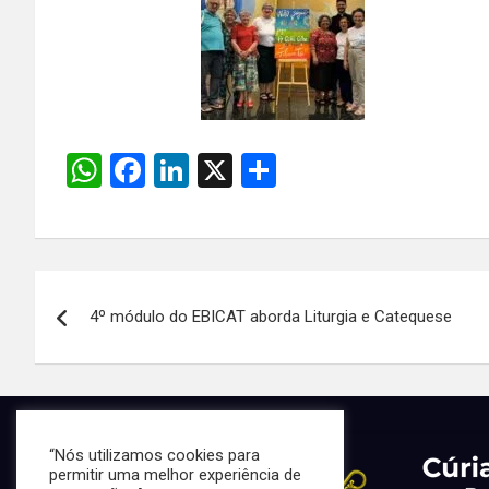
W
F
Li
X
S
h
a
n
h
at
ce
ke
ar
s
b
dI
e
Navegação
A
o
n
4º módulo do EBICAT aborda Liturgia e Catequese
de
p
o
p
k
Post
“Nós utilizamos cookies para
permitir uma melhor experiência de