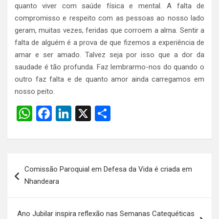
quanto viver com saúde física e mental. A falta de
compromisso e respeito com as pessoas ao nosso lado
geram, muitas vezes, feridas que corroem a alma. Sentir a
falta de alguém é a prova de que fizemos a experiência de
amar e ser amado. Talvez seja por isso que a dor da
saudade é tão profunda. Faz lembrarmo-nos do quando o
outro faz falta e de quanto amor ainda carregamos em
nosso peito.
W
F
Li
X
S
h
a
n
h
at
ce
ke
ar
s
b
dI
e
Navegação
Comissão Paroquial em Defesa da Vida é criada em
A
o
n
de
Nhandeara
p
o
Post
p
k
Ano Jubilar inspira reflexão nas Semanas Catequéticas