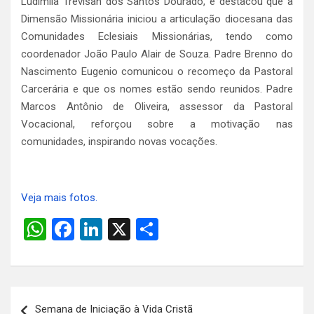
Ludimila Trevisan dos Santos Dourado, e destacou que a
Dimensão Missionária iniciou a articulação diocesana das
Comunidades Eclesiais Missionárias, tendo como
coordenador João Paulo Alair de Souza. Padre Brenno do
Nascimento Eugenio comunicou o recomeço da Pastoral
Carcerária e que os nomes estão sendo reunidos. Padre
Marcos Antônio de Oliveira, assessor da Pastoral
Vocacional, reforçou sobre a motivação nas
comunidades, inspirando novas vocações.
Veja mais fotos.
W
F
Li
X
S
h
a
n
h
at
ce
ke
ar
s
b
dI
e
Navegação
Semana de Iniciação à Vida Cristã