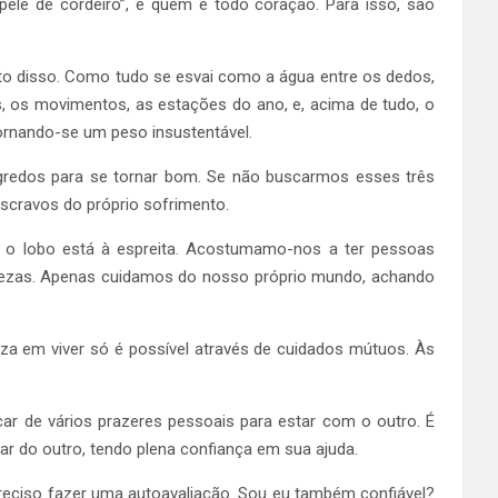
 pele de cordeiro”, e quem é todo coração. Para isso, são
eito disso. Como tudo se esvai como a água entre os dedos,
, os movimentos, as estações do ano, e, acima de tudo, o
tornando-se um peso insustentável.
segredos para se tornar bom. Se não buscarmos esses três
scravos do próprio sofrimento.
e o lobo está à espreita. Acostumamo-nos a ter pessoas
stezas. Apenas cuidamos do nosso próprio mundo, achando
a em viver só é possível através de cuidados mútuos. Às
r de vários prazeres pessoais para estar com o outro. É
ar do outro, tendo plena confiança em sua ajuda.
eciso fazer uma autoavaliação. Sou eu também confiável?