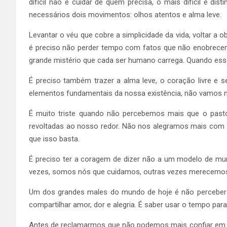
difícil não é cuidar de quem precisa, o mais difícil é d
necessários dois movimentos: olhos atentos e alma leve.
Levantar o véu que cobre a simplicidade da vida, voltar a
é preciso não perder tempo com fatos que não enobrecem 
grande mistério que cada ser humano carrega. Quando esse 
É preciso também trazer a alma leve, o coração livre e 
elementos fundamentais da nossa existência, não vamos no
É muito triste quando não percebemos mais que o pasto
revoltadas ao nosso redor. Não nos alegramos mais com 
que isso basta.
É preciso ter a coragem de dizer não a um modelo de mu
vezes, somos nós que cuidamos, outras vezes merecemos
Um dos grandes males do mundo de hoje é não perceber q
compartilhar amor, dor e alegria. É saber usar o tempo pa
Antes de reclamarmos que não podemos mais confiar em n