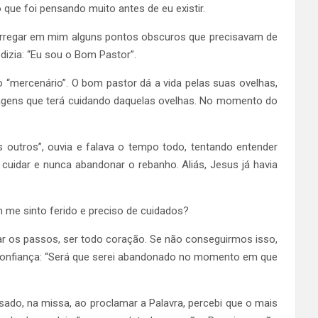
que foi pensando muito antes de eu existir.
 carregar em mim alguns pontos obscuros que precisavam de
izia: “Eu sou o Bom Pastor”.
 “mercenário”. O bom pastor dá a vida pelas suas ovelhas,
antagens que terá cuidando daquelas ovelhas. No momento do
outros”, ouvia e falava o tempo todo, tentando entender
uidar e nunca abandonar o rebanho. Aliás, Jesus já havia
 me sinto ferido e preciso de cuidados?
argar os passos, ser todo coração. Se não conseguirmos isso,
confiança: “Será que serei abandonado no momento em que
ado, na missa, ao proclamar a Palavra, percebi que o mais