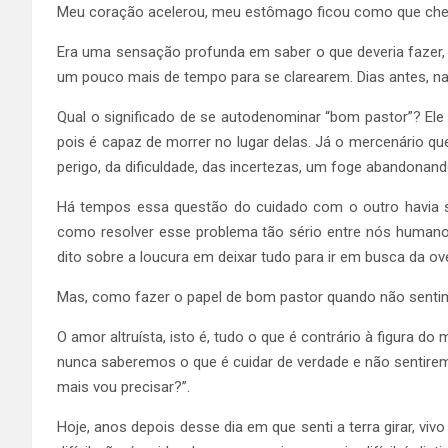
Meu coração acelerou, meu estômago ficou como que cheio d
Era uma sensação profunda em saber o que deveria fazer, 
um pouco mais de tempo para se clarearem. Dias antes, n
Qual o significado de se autodenominar “bom pastor”? Ele
pois é capaz de morrer no lugar delas. Já o mercenário qu
perigo, da dificuldade, das incertezas, um foge abandonando 
Há tempos essa questão do cuidado com o outro havia se
como resolver esse problema tão sério entre nós humanos
dito sobre a loucura em deixar tudo para ir em busca da ov
Mas, como fazer o papel de bom pastor quando não sentim
O amor altruísta, isto é, tudo o que é contrário à figura d
nunca saberemos o que é cuidar de verdade e não sentir
mais vou precisar?”.
Hoje, anos depois desse dia em que senti a terra girar, 