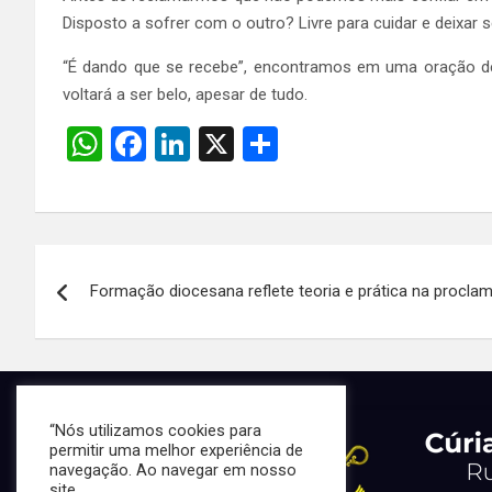
Disposto a sofrer com o outro? Livre para cuidar e deixar 
“É dando que se recebe”, encontramos em uma oração de
voltará a ser belo, apesar de tudo.
W
F
Li
X
S
h
a
n
h
at
ce
ke
ar
s
b
dI
e
Navegação
A
o
n
Formação diocesana reflete teoria e prática na proclam
de
p
o
p
k
Post
“Nós utilizamos cookies para
permitir uma melhor experiência de
navegação. Ao navegar em nosso
site