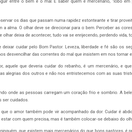
istinguir entre o bem e o mal. É saber quem é mercenário, “lobo em
 observar os dias que passam numa rapidez estonteante e tirar prov
a alma. O olhar deve se direcionar para o bem. Perceber as cores
olhar deixa de acontecer, tudo vai se enrijecendo, perdendo vida, 
se deixar cuidar pelo Bom Pastor. Leveza, liberdade e fé são os 
s desvencilhar das correntes do mal que insistem em nos tornar e
r, aquele que deveria cuidar do rebanho, é um mercenário, e qu
as alegrias dos outros e não nos entristecemos com as suas tri
ndo onde as pessoas carregam um coração frio e sombrio. A belez
 ser cuidados.
ue o amor também pode vir acompanhado da dor. Cuidar é abdica
ra estar com quem precisa, mas é também colocar-se debaixo do olh
inguém, que existem mais mercenários do que bons pastores, é pr