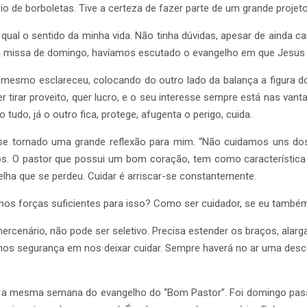
e borboletas. Tive a certeza de fazer parte de um grande projeto 
qual o sentido da minha vida. Não tinha dúvidas, apesar de ainda
a missa de domingo, havíamos escutado o evangelho em que Jesus d
 mesmo esclareceu, colocando do outro lado da balança a figura do
er tirar proveito, quer lucro, e o seu interesse sempre está nas v
tudo, já o outro fica, protege, afugenta o perigo, cuida.
 tornado uma grande reflexão para mim. “Não cuidamos uns dos 
. O pastor que possui um bom coração, tem como característica c
elha que se perdeu. Cuidar é arriscar-se constantemente.
os forças suficientes para isso? Como ser cuidador, se eu também
o mercenário, não pode ser seletivo. Precisa estender os braços, al
emos segurança em nos deixar cuidar. Sempre haverá no ar uma des
vivo a mesma semana do evangelho do “Bom Pastor”. Foi domingo pass